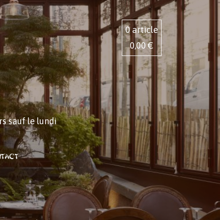
0
article
0,00 €
s sauf le lundi
tact