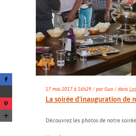
17
mai
2017
à 16h29 / par Guo / dans
Le
La soirée d'inauguration de 
Découvrez les photos de notre soiré