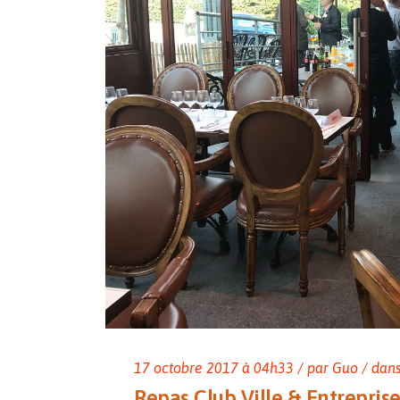
17
octobre
2017
à 04h33 / par Guo / dan
Repas Club Ville & Entrepris