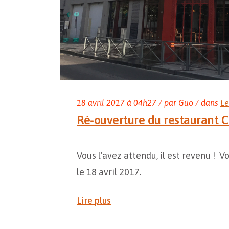
18
avril
2017
à 04h27 / par Guo / dans
Le
Ré-ouverture du restaurant 
Vous l'avez attendu, il est revenu ! 
le 18 avril 2017.
Lire plus